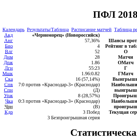
ПФЛ 2018
Календарь
Результаты/Таблица
Расписание матчей
Таблица ре
Акд
«Черноморец» (Новороссийск)
Анг
57,36%
Шансы прот
Био
4
Рейтинг в таб
Влг
52
О
Днм
28
Матчи
Држ
1.86
ОМатч
Лгн
55:23
Г
Мшк
1.96:0.82
ГМатч
Ска
16 (57,14%)
Выигрыш
Спв
7:0 против «Краснодар-3» (Краснодар)
Наибольш
Спн
(Д)
выигрыш
Урж
8 (28,57%)
Проигры
Чка
0:3 против «Краснодар-3» (Краснодар)
Наибольш
Чрн
(В)
проигры
Кдр
3 Побед
Текущая се
3 Безпроигрышная серия
Статистическа