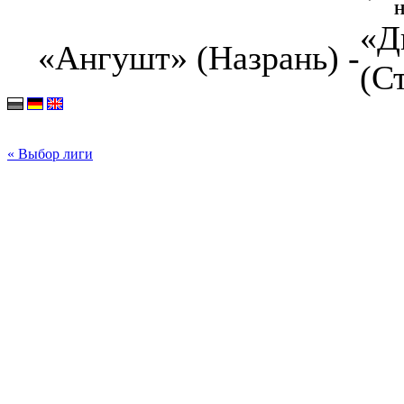
Н
«Д
«Ангушт» (Назрань) -
(С
« Выбор лиги