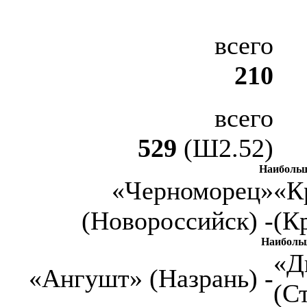
всего
210
всего
529
(Ш2.52)
Наибольш
«Черноморец»
«К
(Новороссийск) -
(К
Наиболь
«Д
«Ангушт» (Назрань) -
(С