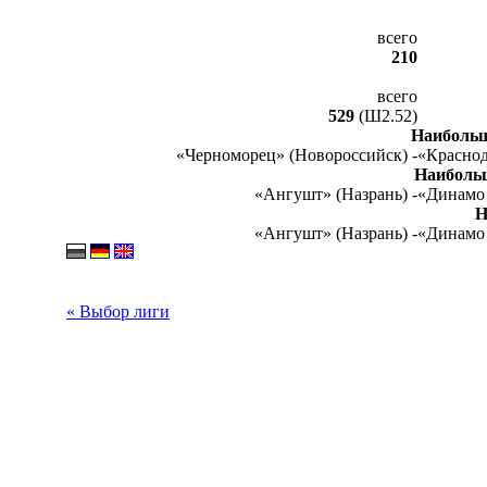
всего
210
всего
529
(Ш2.52)
Наибольш
«Черноморец» (Новороссийск) -
«Краснод
Наиболь
«Ангушт» (Назрань) -
«Динамо 
Н
«Ангушт» (Назрань) -
«Динамо 
« Выбор лиги