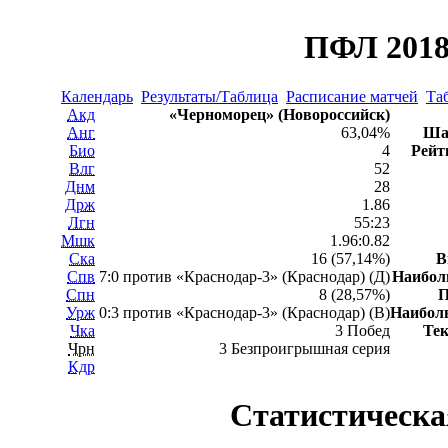
ПФЛ 2018
Календарь
Результаты/Таблица
Расписание матчей
Та
Акд
«Черноморец» (Новороссийск)
Анг
63,04%
Ша
Био
4
Рейт
Влг
52
Днм
28
Држ
1.86
Лгн
55:23
Мшк
1.96:0.82
Ска
16 (57,14%)
В
Спв
7:0 против «Краснодар-3» (Краснодар) (Д)
Наибо
Спн
8 (28,57%)
П
Урж
0:3 против «Краснодар-3» (Краснодар) (В)
Наибол
Чка
3 Побед
Те
Чрн
3 Безпроигрышная серия
Кдр
Статистическа