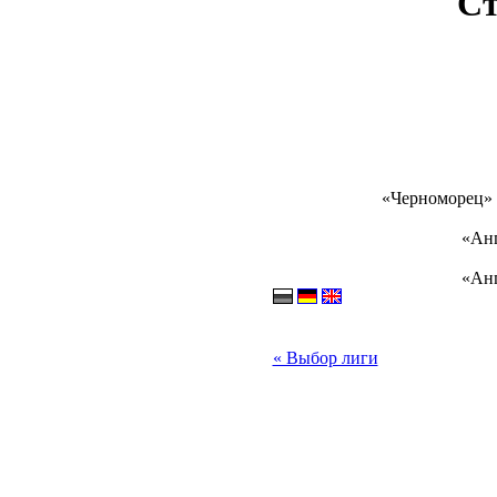
Ст
«Черноморец» 
«Анг
«Анг
« Выбор лиги