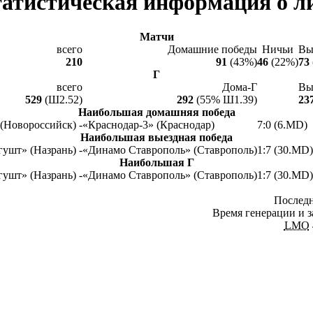
атистическая информация о л
Матчи
всего
Домашние победы
Ничьи
Вы
210
91
(43%)
46
(22%)
73
Г
всего
Дома-Г
Вы
529
(Ш2.52)
292
(55% Ш1.39)
23
Наибольшая домашняя победа
(Новороссийск) -
«Краснодар-3» (Краснодар)
7:0 (6.MD)
Наибольшая выездная победа
ушт» (Назрань) -
«Динамо Ставрополь» (Ставрополь)
1:7 (30.MD)
Наибольшая Г
ушт» (Назрань) -
«Динамо Ставрополь» (Ставрополь)
1:7 (30.MD)
Последн
Время генерации и з
LMO