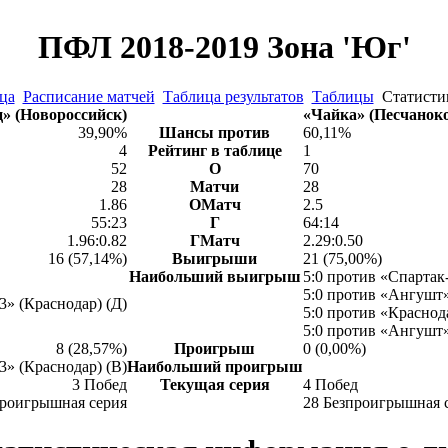
ПФЛ 2018-2019 Зона 'Юг'
ца
Расписание матчей
Таблица результатов
Таблицы
Статист
» (Новороссийск)
«Чайка» (Песчаноко
39,90%
Шансы против
60,11%
4
Рейтинг в таблице
1
52
О
70
28
Матчи
28
1.86
ОМатч
2.5
55:23
Г
64:14
1.96:0.82
ГМатч
2.29:0.50
16 (57,14%)
Выигрыши
21 (75,00%)
Наибольший выигрыш
5:0 против «Спартак
5:0 против «Ангушт»
3» (Краснодар) (Д)
5:0 против «Краснода
5:0 против «Ангушт»
8 (28,57%)
Проигрыш
0 (0,00%)
3» (Краснодар) (В)
Наибольший проигрыш
3 Побед
Текущая серия
4 Побед
проигрышная серия
28 Безпроигрышная 