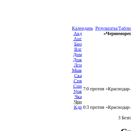
Календарь
Результаты/Табли
Акд
«Черноморец
Анг
Био
Влг
Днм
Држ
Лгн
Мшк
Ска
Спв
Спн
7:0 против «Краснодар-
Урж
Чка
Чрн
Кдр
0:3 против «Краснодар-
3 Без