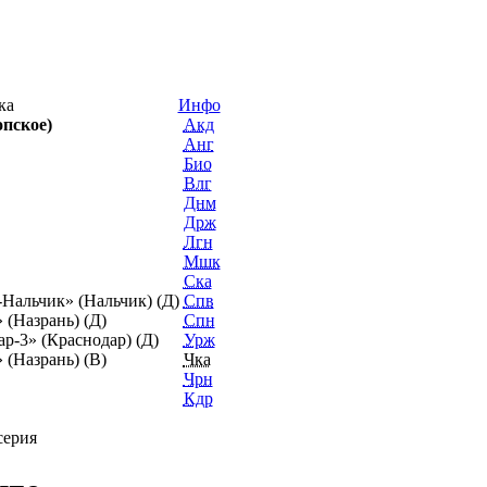
ика
Инфо
пское)
Акд
Анг
Био
Влг
Днм
Држ
Лгн
Мшк
Ска
-Нальчик» (Нальчик) (Д)
Спв
 (Назрань) (Д)
Спн
р-3» (Краснодар) (Д)
Урж
 (Назрань) (В)
Чка
Чрн
Кдр
серия