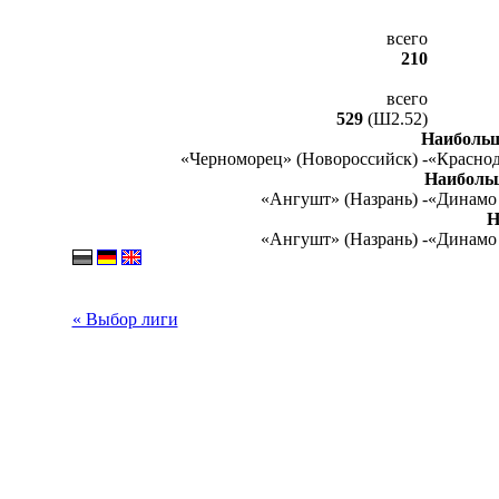
всего
210
всего
529
(Ш2.52)
Наибольш
«Черноморец» (Новороссийск) -
«Краснод
Наиболь
«Ангушт» (Назрань) -
«Динамо 
Н
«Ангушт» (Назрань) -
«Динамо 
« Выбор лиги