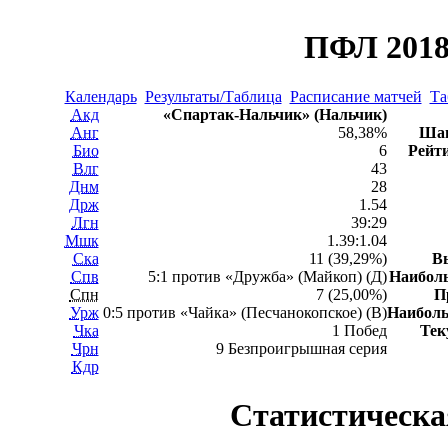
ПФЛ 2018
Календарь
Результаты/Таблица
Расписание матчей
Та
Акд
«Спартак-Нальчик» (Нальчик)
Анг
58,38%
Шан
Био
6
Рейти
Влг
43
Днм
28
Држ
1.54
Лгн
39:29
Мшк
1.39:1.04
Ска
11 (39,29%)
В
Спв
5:1 против «Дружба» (Майкоп) (Д)
Наибол
Спн
7 (25,00%)
П
Урж
0:5 против «Чайка» (Песчанокопское) (В)
Наибол
Чка
1 Побед
Тек
Чрн
9 Безпроигрышная серия
Кдр
Статистическа