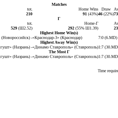
Matches
tot.
Home Wins
Draw
A
210
91
(43%)
46
(22%)
73
Г
tot.
Home-Г
A
529
(Ш2.52)
292
(55% Ш1.39)
23
Highest Home Win(s)
 (Новороссийск) -
«Краснодар-3» (Краснодар)
7:0 (6.MD)
Highest Away Win(s)
гушт» (Назрань) -
«Динамо Ставрополь» (Ставрополь)
1:7 (30.MD
The Most Г
гушт» (Назрань) -
«Динамо Ставрополь» (Ставрополь)
1:7 (30.MD
Time requir