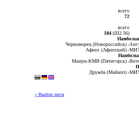
всего
72
всего
184
(Ш2.56)
Наибольш
Черноморец (Новороссийск) -
Ангу
Афипс (Афипский) -
МИТ
Наиболь
Машук-КМВ (Пятигорск) -
Витя
Н
Дружба (Майкоп) -
МИТ
« Выбор лиги