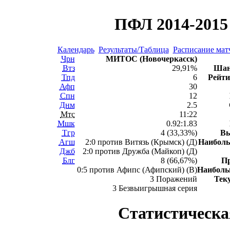
ПФЛ 2014-2015 
Календарь
Результаты/Таблица
Расписание мат
Чрн
МИТОС (Новочеркасск)
Втз
29,91%
Шан
Тпд
6
Рейти
Афп
30
Спн
12
Днм
2.5
Мтс
11:22
Мшк
0.92:1.83
Тгр
4 (33,33%)
В
Агш
2:0 против Витязь (Крымск) (Д)
Наибол
Джб
2:0 против Дружба (Майкоп) (Д)
Блг
8 (66,67%)
П
0:5 против Афипс (Афипский) (В)
Наибол
3 Поражений
Тек
3 Безвыигрышная серия
Статистическа