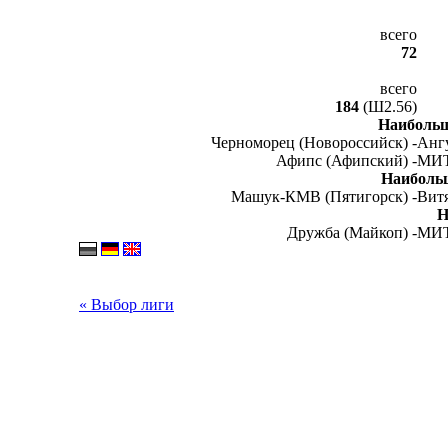
всего
72
всего
184
(Ш2.56)
Наибольш
Черноморец (Новороссийск) -
Ангу
Афипс (Афипский) -
МИТ
Наиболь
Машук-КМВ (Пятигорск) -
Витя
Н
Дружба (Майкоп) -
МИТ
« Выбор лиги