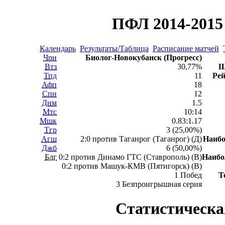
ПФЛ 2014-2015 
Календарь
Результаты/Таблица
Расписание матчей
Чрн
Биолог-Новокубанск (Прогресс)
Втз
30,77%
Ш
Тпд
11
Рей
Афп
18
Спн
12
Днм
1.5
Мтс
10:14
Мшк
0.83:1.17
Тгр
3 (25,00%)
Агш
2:0 против Таганрог (Таганрог) (Д)
Наиб
Джб
6 (50,00%)
Блг
0:2 против Динамо ГТС (Ставрополь) (В)
Наиб
0:2 против Машук-КМВ (Пятигорск) (В)
1 Побед
Т
3 Безпроигрышная серия
Статистическа