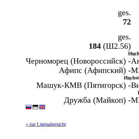
ges.
72
ges.
184
(Ш2.56)
Hцchs
Черноморец (Новороссийск) -
Ан
Афипс (Афипский) -
М
Hцchste
Машук-КМВ (Пятигорск) -
Ви
Дружба (Майкоп) -
М
« zur Ligenьbersicht