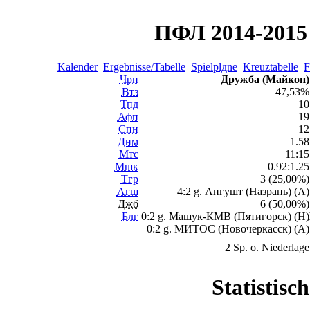
ПФЛ 2014-2015 
Kalender
Ergebnisse/Tabelle
Spielplдne
Kreuztabelle
F
Чрн
Дружба (Майкоп)
Втз
47,53%
Тпд
10
Афп
19
Спн
12
Днм
1.58
Мтс
11:15
Мшк
0.92:1.25
Тгр
3 (25,00%)
Агш
4:2 g. Ангушт (Назрань) (A)
Джб
6 (50,00%)
Блг
0:2 g. Машук-КМВ (Пятигорск) (H)
0:2 g. МИТОС (Новочеркасск) (A)
2 Sp. o. Niederlage
Statistisc