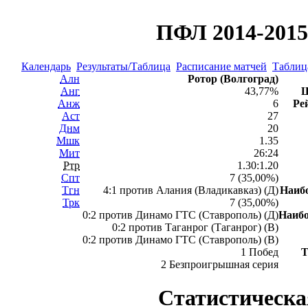
ПФЛ 2014-2015 
Календарь
Результаты/Таблица
Расписание матчей
Таблица
Алн
Ротор (Волгоград)
Анг
43,77%
Ш
Анж
6
Ре
Аст
27
Днм
20
Мшк
1.35
Мит
26:24
Ртр
1.30:1.20
Спт
7 (35,00%)
Тгн
4:1 против Алания (Владикавказ) (Д)
Наиб
Трк
7 (35,00%)
0:2 против Динамо ГТС (Ставрополь) (Д)
Наиб
0:2 против Таганрог (Таганрог) (В)
0:2 против Динамо ГТС (Ставрополь) (В)
1 Побед
Т
2 Безпроигрышная серия
Статистическа