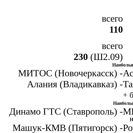
всего
110
всего
230
(Ш2.09)
Наибольш
МИТОС (Новочеркасск) -
Ас
Алания (Владикавказ) -
Та
+ 
Наиболь
Динамо ГТС (Ставрополь) -
МИ
Н
Машук-КМВ (Пятигорск) -
Ро