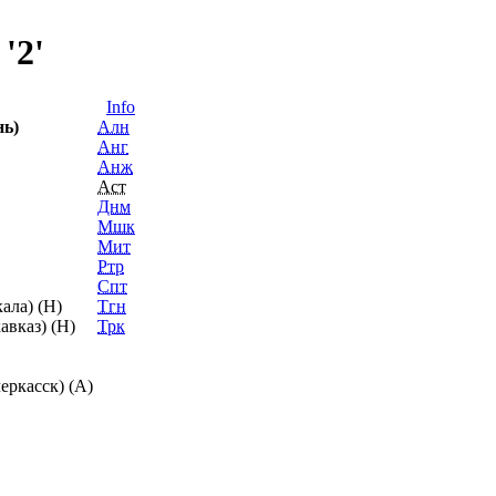
'2'
Info
нь)
Алн
Анг
Анж
Аст
Днм
Мшк
Мит
Ртр
Спт
ала) (H)
Тгн
авказ) (H)
Трк
еркасск) (A)