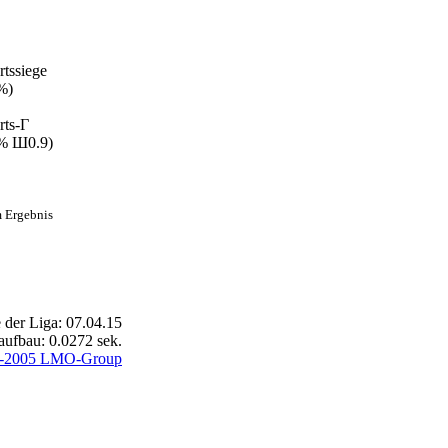
tssiege
%)
ts-Г
% Ш0.9)
m Ergebnis
 der Liga: 07.04.15
aufbau: 0.0272 sek.
-2005 LMO-Group