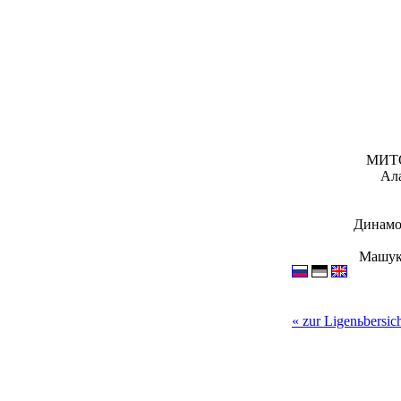
МИТО
Ала
Динамо
Машук
« zur Ligenьbersic