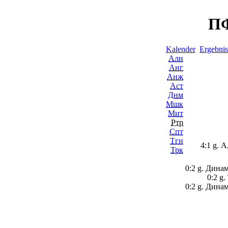
ПФ
Kalender
Ergebnis
Алн
Анг
Анж
Аст
Днм
Мшк
Мит
Ртр
Спт
Тгн
4:1 g. 
Трк
0:2 g. Дина
0:2 g
0:2 g. Дина