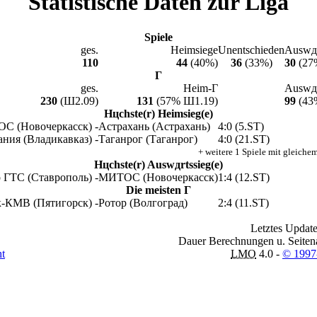
Statistische Daten zur Liga
Spiele
ges.
Heimsiege
Unentschieden
Auswдr
110
44
(40%)
36
(33%)
30
(27
Г
ges.
Heim-Г
Auswдr
230
(Ш2.09)
131
(57% Ш1.19)
99
(43
Hцchste(r) Heimsieg(e)
С (Новочеркасск) -
Астрахань (Астрахань)
4:0 (5.ST)
ния (Владикавказ) -
Таганрог (Таганрог)
4:0 (21.ST)
+ weitere 1 Spiele mit gleiche
Hцchste(r) Auswдrtssieg(e)
 ГТС (Ставрополь) -
МИТОС (Новочеркасск)
1:4 (12.ST)
Die meisten Г
-КМВ (Пятигорск) -
Ротор (Волгоград)
2:4 (11.ST)
Letztes Update
Dauer Berechnungen u. Seiten
ht
LMO
4.0 -
© 1997