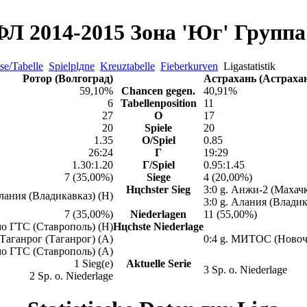
Л 2014-2015 Зона 'Юг' Группа 
se/Tabelle
Spielplдne
Kreuztabelle
Fieberkurven
Ligastatistik
Ротор (Волгоград)
Астрахань (Астраха
59,10%
Chancen gegen.
40,91%
6
Tabellenposition
11
27
О
17
20
Spiele
20
1.35
О/Spiel
0.85
26:24
Г
19:29
1.30:1.20
Г/Spiel
0.95:1.45
7 (35,00%)
Siege
4 (20,00%)
Hцchster Sieg
3:0 g. Анжи-2 (Махачк
Алания (Владикавказ) (H)
3:0 g. Алания (Владик
7 (35,00%)
Niederlagen
11 (55,00%)
мо ГТС (Ставрополь) (H)
Hцchste Niederlage
. Таганрог (Таганрог) (A)
0:4 g. МИТОС (Новоч
мо ГТС (Ставрополь) (A)
1 Sieg(e)
Aktuelle Serie
3 Sp. o. Niederlage
2 Sp. o. Niederlage