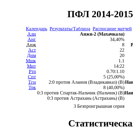
ПФЛ 2014-2015 
Календарь
Результаты/Таблица
Расписание матчей
Алн
Анжи-2 (Махачкала)
Анг
34,40%
Анж
8
Р
Аст
22
Днм
20
Мшк
1.1
Мит
14:22
Ртр
0.70:1.10
Спт
5 (25,00%)
Тгн
2:0 против Алания (Владикавказ) (В)
На
Трк
8 (40,00%)
0:3 против Спартак-Нальчик (Нальчик) (В)
Наи
0:3 против Астрахань (Астрахань) (В)
3 Безпроигрышная серия
Статистическа