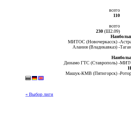
всего
110
всего
230
(Ш2.09)
Наибольш
МИТОС (Новочеркасск) -
Астра
Алания (Владикавказ) -
Таган
Наиболь
Динамо ГТС (Ставрополь) -
МИТО
Н
Машук-КМВ (Пятигорск) -
Ротор
« Выбор лиги