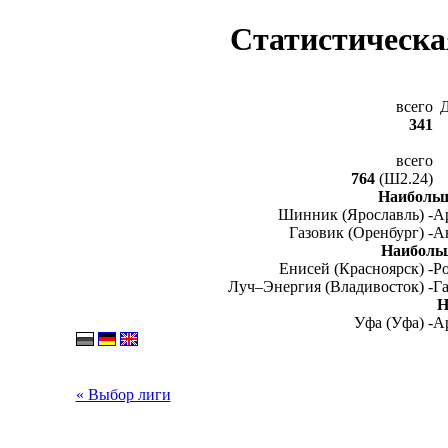
Статистическа
всего
341
всего
764
(Ш2.24)
Наибольш
Шинник (Ярославль) -
Ар
Газовик (Оренбург) -
А
Наиболь
Енисей (Красноярск) -
Ро
Луч–Энергия (Владивосток) -
Га
Н
Уфа (Уфа) -
Ар
« Выбор лиги