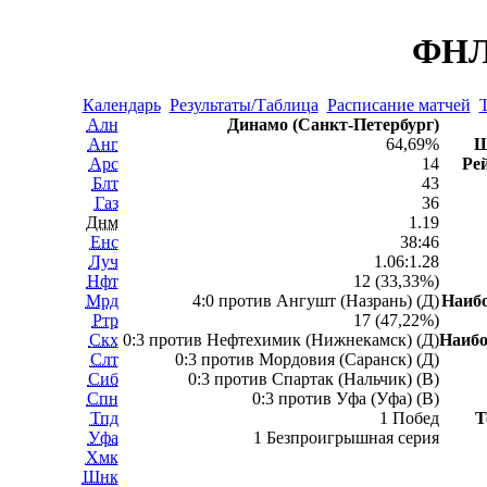
ФНЛ 
Календарь
Результаты/Таблица
Расписание матчей
Т
Алн
Динамо (Санкт-Петербург)
Анг
64,69%
Ш
Арс
14
Ре
Блт
43
Газ
36
Днм
1.19
Енс
38:46
Луч
1.06:1.28
Нфт
12 (33,33%)
Мрд
4:0 против Ангушт (Назрань) (Д)
Наиб
Ртр
17 (47,22%)
Скх
0:3 против Нефтехимик (Нижнекамск) (Д)
Наиб
Слт
0:3 против Мордовия (Саранск) (Д)
Сиб
0:3 против Спартак (Нальчик) (В)
Спн
0:3 против Уфа (Уфа) (В)
Тпд
1 Побед
Т
Уфа
1 Безпроигрышная серия
Хмк
Шнк