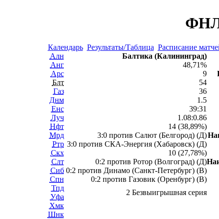
ФНЛ 
Календарь
Результаты/Таблица
Расписание матче
Алн
Балтика (Калининград)
Анг
48,71%
Арс
9
Блт
54
Газ
36
Днм
1.5
Енс
39:31
Луч
1.08:0.86
Нфт
14 (38,89%)
Мрд
3:0 против Салют (Белгород) (Д)
На
Ртр
3:0 против СКА-Энергия (Хабаровск) (Д)
Скх
10 (27,78%)
Слт
0:2 против Ротор (Волгоград) (Д)
На
Сиб
0:2 против Динамо (Санкт-Петербург) (В)
Спн
0:2 против Газовик (Оренбург) (В)
Тпд
2 Безвыигрышная серия
Уфа
Хмк
Шнк