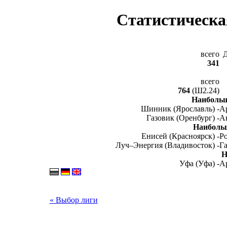
Статистическа
всего
341
всего
764
(Ш2.24)
Наибольш
Шинник (Ярославль) -
Ар
Газовик (Оренбург) -
А
Наиболь
Енисей (Красноярск) -
Ро
Луч–Энергия (Владивосток) -
Га
Н
Уфа (Уфа) -
Ар
« Выбор лиги