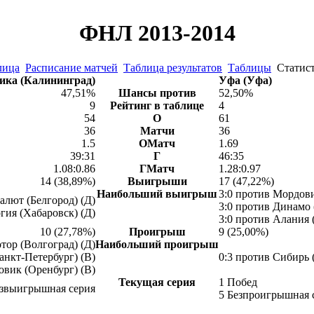
ФНЛ 2013-2014
лица
Расписание матчей
Таблица результатов
Таблицы
Стати
ика (Калининград)
Уфа (Уфа)
47,51%
Шансы против
52,50%
9
Рейтинг в таблице
4
54
О
61
36
Матчи
36
1.5
ОМатч
1.69
39:31
Г
46:35
1.08:0.86
ГМатч
1.28:0.97
14 (38,89%)
Выигрыши
17 (47,22%)
Наибольший выигрыш
3:0 против Мордови
алют (Белгород) (Д)
3:0 против Динамо 
гия (Хабаровск) (Д)
3:0 против Алания 
10 (27,78%)
Проигрыш
9 (25,00%)
отор (Волгоград) (Д)
Наибольший проигрыш
анкт-Петербург) (В)
0:3 против Сибирь 
овик (Оренбург) (В)
Текущая серия
1 Побед
езвыигрышная серия
5 Безпроигрышная 