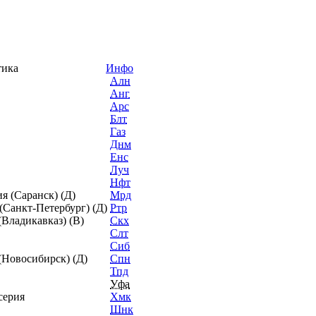
стика
Инфо
Алн
Анг
Арс
Блт
Газ
Днм
Енс
Луч
Нфт
я (Саранск) (Д)
Мрд
(Санкт-Петербург) (Д)
Ртр
(Владикавказ) (В)
Скх
Слт
Сиб
(Новосибирск) (Д)
Спн
Тпд
Уфа
серия
Хмк
Шнк