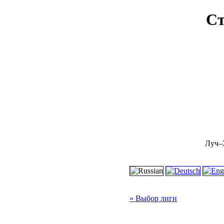
Ст
Луч–Э
« Выбор лиги