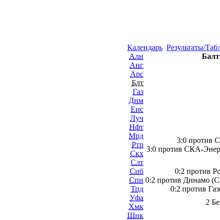
Календарь
Результаты/Таб
Алн
Балт
Анг
Арс
Блт
Газ
Днм
Енс
Луч
Нфт
Мрд
3:0 против С
Ртр
3:0 против СКА-Энер
Скх
Слт
Сиб
0:2 против Р
Спн
0:2 против Динамо (С
Тпд
0:2 против Газ
Уфа
2 Б
Хмк
Шнк