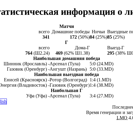
атистическая информация о л
Матчи
всего
Домашние победы
Ничьи
Выездные п
341
172
(50%)
84
(25%)
85
(25%)
Г
всего
Дома-Г
Выезд-Г
764
(Ш2.24)
469
(62% Ш1.38)
295
(38% Ш0
Наибольшая домашняя победа
Шинник (Ярославль) -
Арсенал (Тула)
5:0 (24.MD)
Газовик (Оренбург) -
Ангушт (Назрань)
5:0 (33.MD)
Наибольшая выездная победа
Енисей (Красноярск) -
Ротор (Волгоград)
1:4 (1.MD)
нергия (Владивосток) -
Газовик (Оренбург)
1:4 (38.MD)
Наибольшая Г
Уфа (Уфа) -
Арсенал (Тула)
3:4 (27.MD)
Последнее
Время генерации и заг
LMO
4.