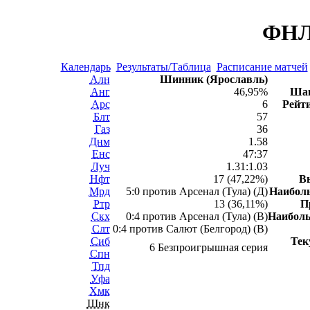
ФНЛ 
Календарь
Результаты/Таблица
Расписание матчей
Алн
Шинник (Ярославль)
Анг
46,95%
Шан
Арс
6
Рейти
Блт
57
Газ
36
Днм
1.58
Енс
47:37
Луч
1.31:1.03
Нфт
17 (47,22%)
В
Мрд
5:0 против Арсенал (Тула) (Д)
Наибол
Ртр
13 (36,11%)
П
Скх
0:4 против Арсенал (Тула) (В)
Наибол
Слт
0:4 против Салют (Белгород) (В)
Сиб
Тек
6 Безпроигрышная серия
Спн
Тпд
Уфа
Хмк
Шнк