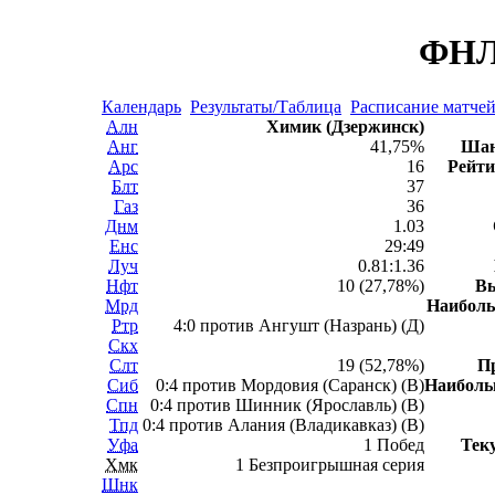
ФНЛ 
Календарь
Результаты/Таблица
Расписание матче
Алн
Химик (Дзержинск)
Анг
41,75%
Шан
Арс
16
Рейти
Блт
37
Газ
36
Днм
1.03
Енс
29:49
Луч
0.81:1.36
Нфт
10 (27,78%)
В
Мрд
Наибол
Ртр
4:0 против Ангушт (Назрань) (Д)
Скх
Слт
19 (52,78%)
П
Сиб
0:4 против Мордовия (Саранск) (В)
Наибол
Спн
0:4 против Шинник (Ярославль) (В)
Тпд
0:4 против Алания (Владикавказ) (В)
Уфа
1 Побед
Тек
Хмк
1 Безпроигрышная серия
Шнк