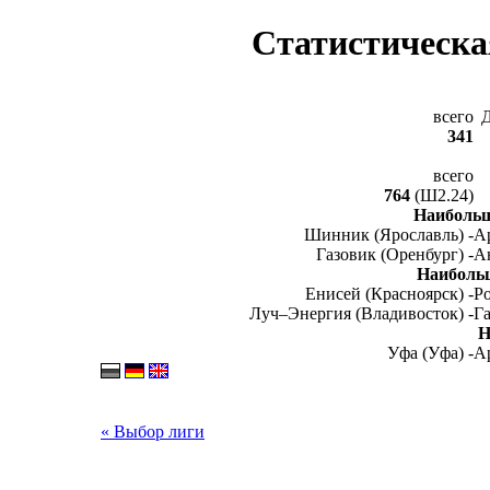
Статистическа
всего
341
всего
764
(Ш2.24)
Наибольш
Шинник (Ярославль) -
Ар
Газовик (Оренбург) -
А
Наиболь
Енисей (Красноярск) -
Ро
Луч–Энергия (Владивосток) -
Га
Н
Уфа (Уфа) -
Ар
« Выбор лиги