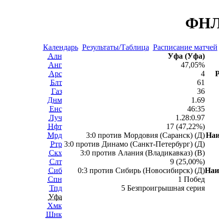
ФНЛ 
Календарь
Результаты/Таблица
Расписание матчей
Алн
Уфа (Уфа)
Анг
47,05%
Арс
4
Р
Блт
61
Газ
36
Днм
1.69
Енс
46:35
Луч
1.28:0.97
Нфт
17 (47,22%)
Мрд
3:0 против Мордовия (Саранск) (Д)
На
Ртр
3:0 против Динамо (Санкт-Петербург) (Д)
Скх
3:0 против Алания (Владикавказ) (В)
Слт
9 (25,00%)
Сиб
0:3 против Сибирь (Новосибирск) (Д)
Наи
Спн
1 Побед
Тпд
5 Безпроигрышная серия
Уфа
Хмк
Шнк