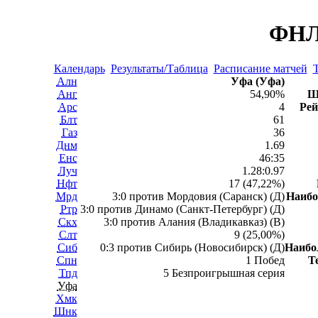
ФНЛ 
Календарь
Результаты/Таблица
Расписание матчей
Т
Алн
Уфа (Уфа)
Анг
54,90%
Ш
Арс
4
Рей
Блт
61
Газ
36
Днм
1.69
Енс
46:35
Луч
1.28:0.97
Нфт
17 (47,22%)
Мрд
3:0 против Мордовия (Саранск) (Д)
Наиб
Ртр
3:0 против Динамо (Санкт-Петербург) (Д)
Скх
3:0 против Алания (Владикавказ) (В)
Слт
9 (25,00%)
Сиб
0:3 против Сибирь (Новосибирск) (Д)
Наибо
Спн
1 Побед
Т
Тпд
5 Безпроигрышная серия
Уфа
Хмк
Шнк