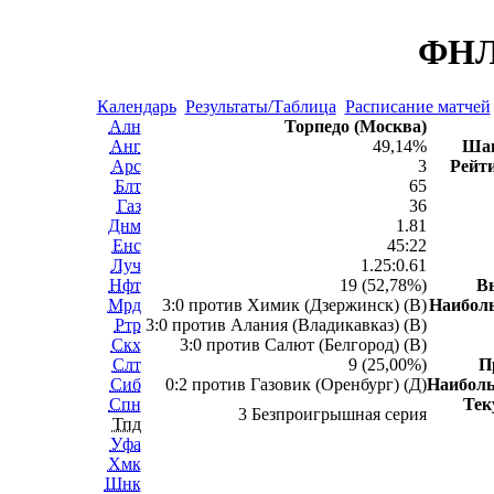
ФНЛ 
Календарь
Результаты/Таблица
Расписание матчей
Алн
Торпедо (Москва)
Анг
49,14%
Шан
Арс
3
Рейти
Блт
65
Газ
36
Днм
1.81
Енс
45:22
Луч
1.25:0.61
Нфт
19 (52,78%)
В
Мрд
3:0 против Химик (Дзержинск) (В)
Наибол
Ртр
3:0 против Алания (Владикавказ) (В)
Скх
3:0 против Салют (Белгород) (В)
Слт
9 (25,00%)
П
Сиб
0:2 против Газовик (Оренбург) (Д)
Наибол
Спн
Тек
3 Безпроигрышная серия
Тпд
Уфа
Хмк
Шнк