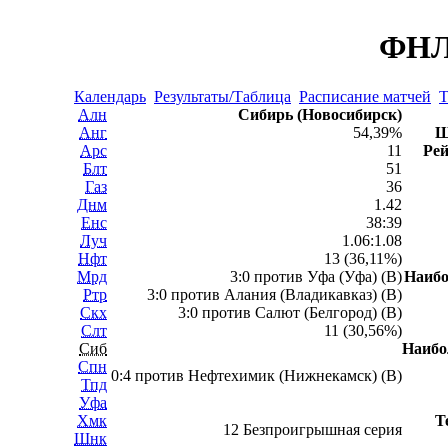
ФНЛ 
Календарь
Результаты/Таблица
Расписание матчей
Т
Алн
Сибирь (Новосибирск)
Анг
54,39%
Ш
Арс
11
Рей
Блт
51
Газ
36
Днм
1.42
Енс
38:39
Луч
1.06:1.08
Нфт
13 (36,11%)
Мрд
3:0 против Уфа (Уфа) (В)
Наиб
Ртр
3:0 против Алания (Владикавказ) (В)
Скх
3:0 против Салют (Белгород) (В)
Слт
11 (30,56%)
Сиб
Наиб
Спн
0:4 против Нефтехимик (Нижнекамск) (В)
Тпд
Уфа
Хмк
Т
12 Безпроигрышная серия
Шнк