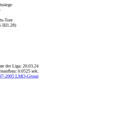
tssiege
)
ts-Tore
 Ш1.28)
te der Liga: 20.03.24
enaufbau: 0.0525 sek.
97-2005 LMO-Group