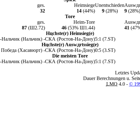
ges.
Heimsiege
Unentschieden
Auswдr
32
14
(44%)
9
(28%)
9
(28%
Tore
ges.
Heim-Tore
Auswдr
87
(Ш2.72)
46
(53% Ш1.44)
41
(47%
Hцchste(r) Heimsieg(e)
-Нальчик (Нальчик) -
СКА (Ростов-На-Дону)
5:1 (7.ST)
Hцchste(r) Auswдrtssieg(e)
Победа (Хасавюрт) -
СКА (Ростов-На-Дону)
0:5 (3.ST)
Die meisten Tore
-Нальчик (Нальчик) -
СКА (Ростов-На-Дону)
5:1 (7.ST)
Letztes Upda
Dauer Berechnungen u. Seit
LMO
4.0 -
© 19