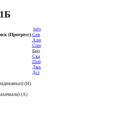
 1Б
Info
ск (Прогресс)
Сев
Алн
Спн
Био
Ска
Поб
Дмх
Дст
ладикавказ) (H)
ахачкала) (A)