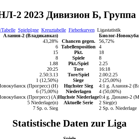
Л-2 2023 Дивизион Б, Группа
/Tabelle
Spielplдne
Kreuztabelle
Fieberkurven
Ligastatistik
Алания-2 (Владикавказ)
Биолог-Новокубан
43,28%
Chancen gegen.
56,72%
6
Tabellenposition
4
15
Pkt.
18
8
Spiele
8
1.88
Pkt./Spiel
2.25
20:25
Tore
16:18
2.50:3.13
Tore/Spiel
2.00:2.25
1 (12,50%)
Siege
2 (25,00%)
Новокубанск (Прогресс) (H)
Hцchster Sieg
4:1 g. Алания-2 (В
6 (75,00%)
Niederlagen
4 (50,00%)
Новокубанск (Прогресс) (A)
Hцchste Niederlage
0:4 g. Динамо-2 (М
5 Niederlage(n)
Aktuelle Serie
2 Sieg(e)
7 Sp. o. Sieg
2 Sp. o. Niederlage
Statistische Daten zur Liga
Spiele