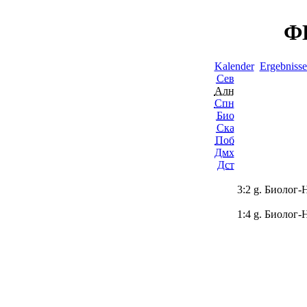
ФН
Kalender
Ergebnisse
Сев
Алн
Спн
Био
Ска
Поб
Дмх
Дст
3:2 g. Биолог-
1:4 g. Биолог-