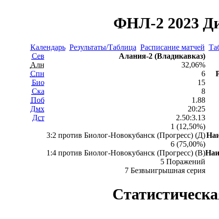
ФНЛ-2 2023 Ди
Календарь
Результаты/Таблица
Расписание матчей
Та
Сев
Алания-2 (Владикавказ)
Алн
32,06%
Спн
6
Био
15
Ска
8
Поб
1.88
Дмх
20:25
Дст
2.50:3.13
1 (12,50%)
3:2 против Биолог-Новокубанск (Прогресс) (Д)
На
6 (75,00%)
1:4 против Биолог-Новокубанск (Прогресс) (В)
Наи
5 Поражений
7 Безвыигрышная серия
Статистическа