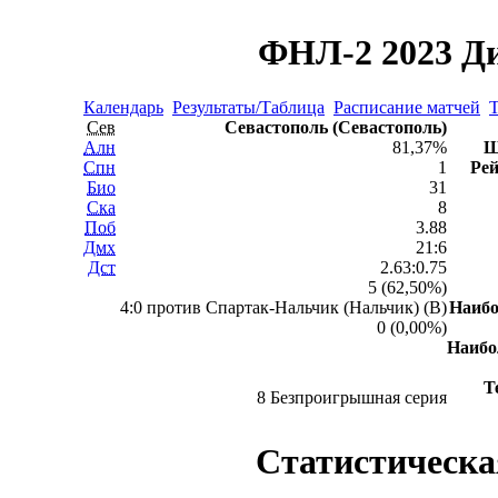
ФНЛ-2 2023 Ди
Календарь
Результаты/Таблица
Расписание матчей
Т
Сев
Севастополь (Севастополь)
Алн
81,37%
Ш
Спн
1
Рей
Био
31
Ска
8
Поб
3.88
Дмх
21:6
Дст
2.63:0.75
5 (62,50%)
4:0 против Спартак-Нальчик (Нальчик) (В)
Наиб
0 (0,00%)
Наиб
Т
8 Безпроигрышная серия
Статистическа