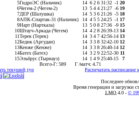
5
ГидроЭС (Нальчик)
14
6
2
6
31
:
32
-1
20
6
Чегем-2 (Чегем-2)
13
5
4
4
21
:
27
-6
19
7
ДЕР (Шалушка)
14
5
3
6
21
:
26
-5
18
8
АПК-Спартак-31 (Нальчик)
14
4
5
5
24
:
25
-1
17
9
Нарт (Нарткала)
13
5
0
8
27
:
36
-9
15
10
Штауч-Аркада (Чегем)
14
4
2
8
26
:
39
-13
14
11
Терек (Терек)
14
3
4
7
42
:
56
-14
13
12
Бедик (Аргудан)
14
3
3
8
32
:
42
-10
12
13
Кенже (Кенже)
14
3
3
8
26
:
40
-14
12
14
Батех (Батех)
14
3
2
9
22
:
52
-30
11
15
Эльбрус (Тырнауз)
14
1
4
9
25
:
40
-15
7
Всего-Г: 589 Г /матч: 4.71
ать текущий тур
Распечатать расписание 
Последнее обновл
Время генерации и загрузки ст
LMO
4.0 -
© 19