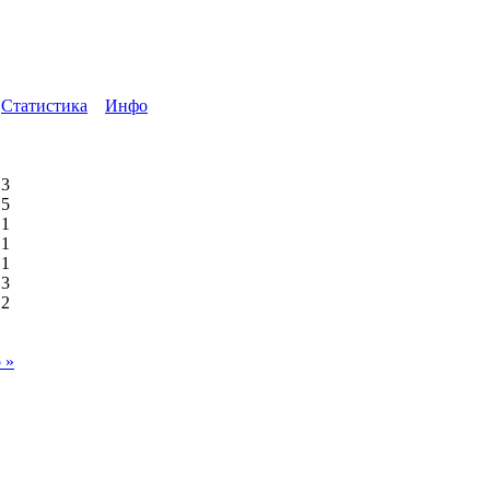
Статистика
Инфо
3
5
1
1
1
3
2
 »