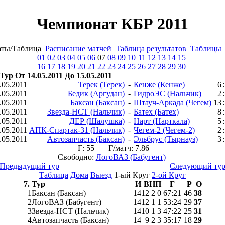
Чемпионат КБР 2011
аты/Таблица
Расписание матчей
Таблица результатов
Таблицы
01
02
03
04
05
06
07
08
09
10
11
12
13
14
15
16
17
18
19
20
21
22
23
24
25
26
27
28
29
30
 Тур От 14.05.2011 До 15.05.2011
.05.2011
Терек (Терек)
-
Кенже (Кенже)
6
:
.05.2011
Бедик (Аргудан)
-
ГидроЭС (Нальчик)
2
:
.05.2011
Баксан (Баксан)
-
Штауч-Аркада (Чегем)
13
:
.05.2011
Звезда-НСТ (Нальчик)
-
Батех (Батех)
8
:
.05.2011
ДЕР (Шалушка)
-
Нарт (Нарткала)
5
:
.05.2011
АПК-Спартак-31 (Нальчик)
-
Чегем-2 (Чегем-2)
2
:
.05.2011
Автозапчасть (Баксан)
-
Эльбрус (Тырнауз)
3
:
Г: 55 Г/матч: 7.86
Свободно:
ЛогоВАЗ (Бабугент)
 Предыдущий тур
Следующий тур
Таблица
Дома
Выезд
1-ый Круг
2-ой Круг
7. Тур
И
В
Н
П
Г
Р
О
1
Баксан (Баксан)
14
12
2
0
67
:
21
46
38
2
ЛогоВАЗ (Бабугент)
14
12
1
1
53
:
24
29
37
3
Звезда-НСТ (Нальчик)
14
10
1
3
47
:
22
25
31
4
Автозапчасть (Баксан)
14
9
2
3
35
:
17
18
29