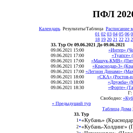
ПФЛ 2020
Календарь
Результаты/Таблица
Расписание 
01
02
03
04
05
06
0
18
19
20
21
22
23
2
33. Тур От 09.06.2021 До 09.06.2021
09.06.2021 15:00
«Интер» (Че
09.06.2021 17:00
«Туапсе» 
09.06.2021 17:00
«Машук-КМВ» (Пят
09.06.2021 17:00
«Краснодар-3» (Кра
09.06.2021 17:00
«Легион Динамо» (Мах
09.06.2021 18:00
«СКА» (Ростов-н
09.06.2021 18:00
«Дружба» (
09.06.2021 18:30
«Форте» (Та
Г:
Свободно:
«Куб
« Предыдущий тур
Таблица
Дома
33. Тур
«Кубань» (Краснодар
1
«Кубань-Холдинг» (П
2