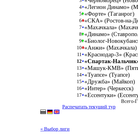
«Черноморец» (Ново
3
«Легион Динамо» (М
4
«Форте» (Таганрог)
5
«СКА» (Ростов-на-Д
6
«Махачкала» (Махачк
7
«Динамо» (Ставропо
8
«Биолог-Новокубанск
9
«Анжи» (Махачкала)
10
«Краснодар-3» (Крас
11
«Спартак-Нальчик»
12
«Машук-КМВ» (Пяти
13
«Туапсе» (Туапсе)
14
«Дружба» (Майкоп)
15
«Интер» (Черкесск)
16
«Ессентуки» (Ессент
17
Всего-Г
Распечатать текущий тур
« Выбор лиги