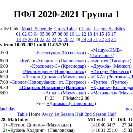
ПФЛ 2020-2021 Группа 1
ults/Table
Match Schedule
Cross Table
Charts
League Statistics
01
02
03
04
05
06
07
08
09
10
11
12
13
14
15
16
17
18
19
20
21
22
23
24
25
26
27
28
29
30
31
32
33
34
 from 10.05.2021 until 11.05.2021
«Машук-КМВ»
3:00
«Ессентуки» (Ессентуки)
-
(Пятигорск)
6:00
«Кубань-Холдинг» (Павловская)
-
«Форте» (Таганрог)
6:00
«Краснодар-3» (Краснодар)
-
«Дружба» (Майкоп)
6:00
«Черноморец» (Новороссийск)
-
«Интер» (Черкесск)
6:30
«Легион Динамо» (Махачкала)
-
«СКА» (Ростов-на-Д
7:00
«Биолог-Новокубанск» (п. Прогресс)
-
«Туапсе» (Туапсе)
8:30
«Спартак-Нальчик» (Нальчик)
-
«Кубань» (Краснода
6:00
«Анжи» (Махачкала)
-
«Махачкала» (Махач
Г: 23 Г/Match: 2.88
Free:
«Динамо» (Ставрополь)
Matchday
nex
Table
Home
Away
1st Season Half
2nd Season Half
28. Matchday
MD
w
d
l
Г
Diff.
О
1
«Легион Динамо» (Махачкала)
14
10
4
0
34
:
7
27
34
2
«Кубань-Холдинг» (Павловская)
14
10
3
1
25
:
10
15
33