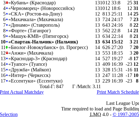
3
«Кубань» (Краснодар)
13
10
1
2
33
:
8
25
31
4
«Черноморец» (Новороссийск)
13
10
1
2
18
:
6
12
31
5
«СКА» (Ростов-на-Дону)
12
8
1
3
25
:
11
14
25
6
«Махачкала» (Махачкала)
13
7
2
4
24
:
17
7
23
7
«Динамо» (Ставрополь)
13
6
4
3
24
:
16
8
22
8
«Форте» (Таганрог)
13
5
6
2
22
:
8
14
21
9
«Машук-КМВ» (Пятигорск)
13
6
3
4
22
:
14
8
21
10
«Спартак-Нальчик» (Нальчик)
13
6
3
4
15
:
12
3
21
11
«Биолог-Новокубанск» (п. Прогресс)
14
6
2
6
27
:
20
7
20
12
«Анжи» (Махачкала)
13
5
5
3
18
:
15
3
20
13
«Краснодар-3» (Краснодар)
14
5
2
7
19
:
27
-8
17
14
«Туапсе» (Туапсе)
13
4
0
9
16
:
39
-23
12
15
«Дружба» (Майкоп)
13
3
2
8
15
:
31
-16
11
16
«Интер» (Черкесск)
13
2
4
7
11
:
28
-17
10
17
«Ессентуки» (Ессентуки)
13
2
2
9
16
:
39
-23
8
Total-Г: 847 Г /Match: 3.11
Print Actual Matchday
Print Match Schedule
Last League Upd
Time required to load and Page Buildin
Selection
LMO
4.0 -
© 1997-200