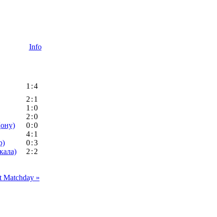
Info
1
:
4
2
:
1
1
:
0
2
:
0
ону)
0
:
0
4
:
1
р)
0
:
3
кала)
2
:
2
t Matchday »