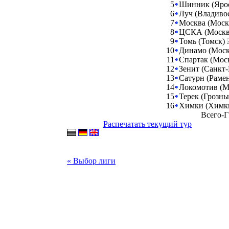
5
Шинник (Яро
6
Луч (Владиво
7
Москва (Моск
8
ЦСКА (Моск
9
Томь (Томск)
10
Динамо (Мос
11
Спартак (Мос
12
Зенит (Санкт
13
Сатурн (Раме
14
Локомотив (М
15
Терек (Грозн
16
Химки (Химк
Всего-Г
Распечатать текущий тур
« Выбор лиги