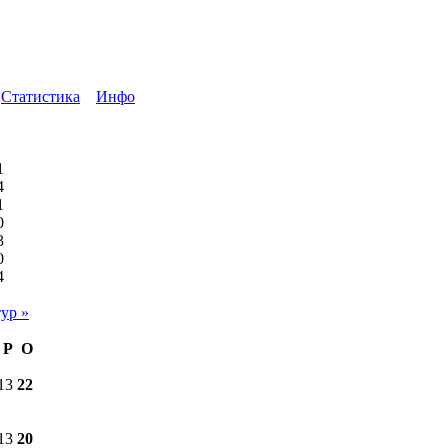
Статистика
Инфо
1
4
1
0
3
0
4
ур »
Р
О
13
22
13
20