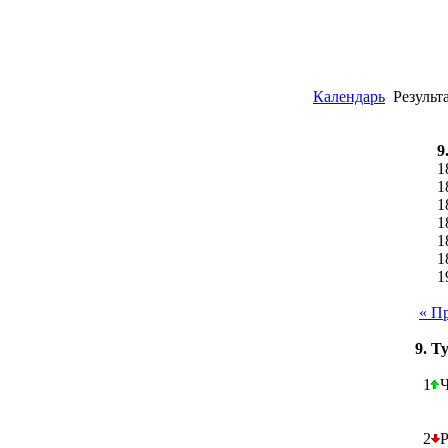
Календарь
Результ
9
1
1
1
1
1
1
1
« П
9. Т
1
2