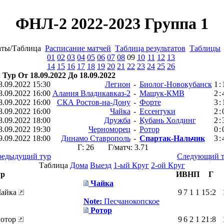
ФНЛ-2 2022-2023 Группа 1
аты/Таблица
Расписание матчей
Таблица результатов
Таблицы
01
02
03
04
05
06
07
08
09
10
11
12
13
14
15
16
17
18
19
20
21
22
23
24
25
26
. Тур От 18.09.2022 До 18.09.2022
8.09.2022 15:30
Легион
-
Биолог-Новокубанск
1
:
8.09.2022 16:00
Алания Владикавказ-2
-
Машук-КМВ
2
:
8.09.2022 16:00
СКА Ростов-на-Дону
-
Форте
3
:
8.09.2022 16:00
Чайка
-
Ессентуки
2
:
8.09.2022 18:00
Дружба
-
Кубань Холдинг
2
:
8.09.2022 19:30
Черноморец
-
Ротор
0
:
9.09.2022 18:00
Динамо Ставрополь
-
Спартак-Нальчик
3
:
Г: 26 Г/матч: 3.71
редыдущий тур
Следующий т
Таблица
Дома
Выезд
1-ый Круг
2-ой Круг
ур
И
В
Н
П
Г
Чайка
Чайка
9
7
1
1
15
:
2
Note:
Песчанокопское
Ротор
Ротор
9
6
2
1
21
:
8