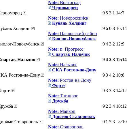
Note:
Волгоград
Черноморец
Черноморец
9
5
3
1
14
:
7
Note:
Новороссийск
Кубань Холдинг
Кубань Холдинг
9
6
0
3
16
:
14
Note:
Павловский район
Биолог-Новокубанск
Биолог-Новокубанск
9
4
3
2
12
:
9
Note:
п. Прогресс
Спартак-Нальчик
Спартак-Нальчик
9
4
2
3
19
:
14
Note:
Нальчик
СКА Ростов-на-Дону
СКА Ростов-на-Дону
9
3
4
2
10
:
8
Note:
Ростов-на-Дону
Форте
Форте
9
3
3
3
14
:
12
Note:
Таганрог
Дружба
Дружба
9
2
3
4
10
:
12
Note:
Майкоп
Динамо Ставрополь
Динамо Ставрополь
9
1
5
3
8
:
10
Note:
Ставрополь