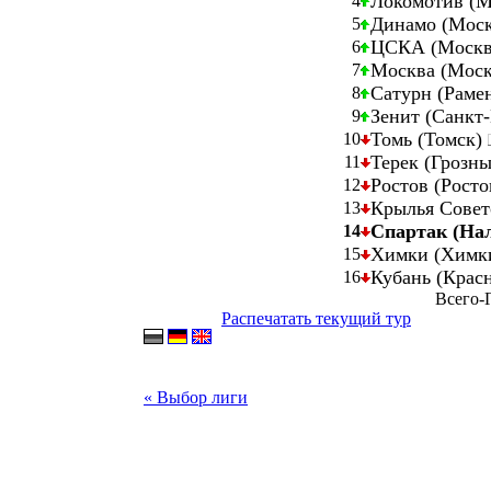
Локомотив (
4
Динамо (Мос
5
ЦСКА (Моск
6
Москва (Мос
7
Сатурн (Раме
8
Зенит (Санкт
9
Томь (Томск)
10
Терек (Грозн
11
Ростов (Рост
12
Крылья Совет
13
Спартак (На
14
Химки (Химк
15
Кубань (Крас
16
Всего-Г
Распечатать текущий тур
« Выбор лиги