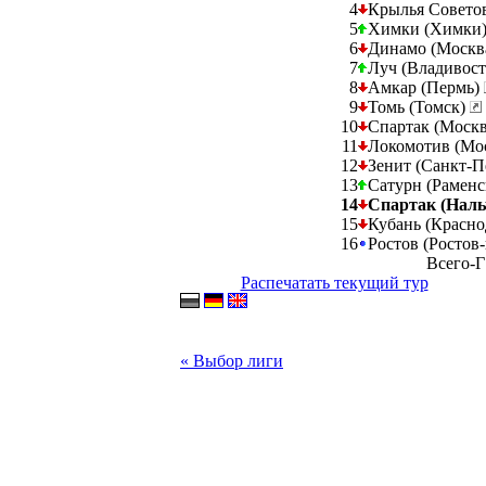
4
Крылья Совето
5
Химки (Химки
6
Динамо (Москв
7
Луч (Владивос
8
Амкар (Пермь)
9
Томь (Томск)
10
Спартак (Моск
11
Локомотив (Мо
12
Зенит (Санкт-П
13
Сатурн (Раменс
14
Спартак (Наль
15
Кубань (Красно
16
Ростов (Ростов
Всего-Г
Распечатать текущий тур
« Выбор лиги