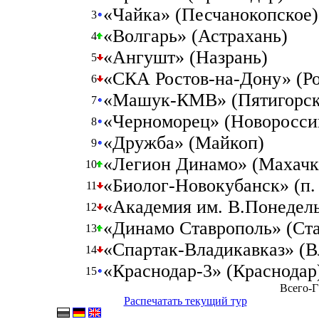
«Чайка» (Песчанокопское)
3
«Волгарь» (Астрахань)
4
«Ангушт» (Назрань)
5
«СКА Ростов-на-Дону» (Ро
6
«Машук-КМВ» (Пятигорск
7
«Черноморец» (Новоросси
8
«Дружба» (Майкоп)
9
«Легион Динамо» (Махачк
10
«Биолог-Новокубанск» (п.
11
«Академия им. В.Понедель
12
«Динамо Ставрополь» (Ст
13
«Спартак-Владикавказ» (В
14
«Краснодар-3» (Краснодар
15
Всего-Г
Распечатать текущий тур