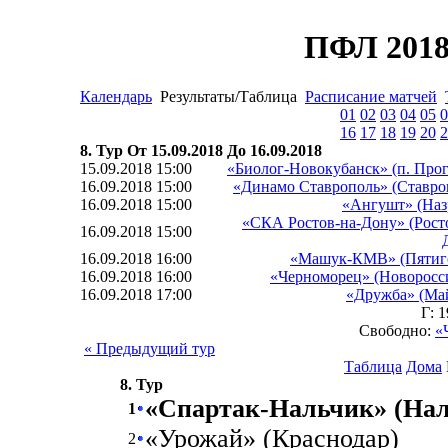
ПФЛ 2018
Календарь
Результаты/Таблица
Расписание матчей
01
02
03
04
05
0
16
17
18
19
20
2
8. Тур От 15.09.2018 До 16.09.2018
15.09.2018 15:00
«Биолог-Новокубанск» (п. Прог
16.09.2018 15:00
«Динамо Ставрополь» (Ставро
16.09.2018 15:00
«Ангушт» (Наз
«СКА Ростов-на-Дону» (Рост
16.09.2018 15:00
16.09.2018 16:00
«Машук-КМВ» (Пятиг
16.09.2018 16:00
«Черноморец» (Новоросс
16.09.2018 17:00
«Дружба» (Ма
Г: 
Свободно:
«
« Предыдущий тур
Таблица
Дома
8. Тур
«Спартак-Нальчик» (Нал
1
«Урожай» (Краснодар)
2