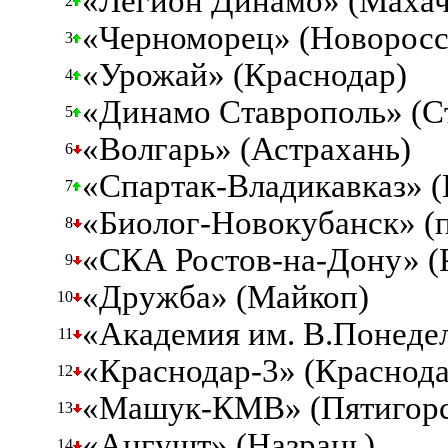
«Легион Динамо» (Махач
2
«Черноморец» (Новоросс
3
«Урожай» (Краснодар)
4
«Динамо Ставрополь» (С
5
«Волгарь» (Астрахань)
6
«Спартак-Владикавказ» (
7
«Биолог-Новокубанск» (п
8
«СКА Ростов-на-Дону» (
9
«Дружба» (Майкоп)
10
«Академия им. В.Понедел
11
«Краснодар-3» (Краснода
12
«Машук-КМВ» (Пятигорс
13
«Ангушт» (Назрань)
14