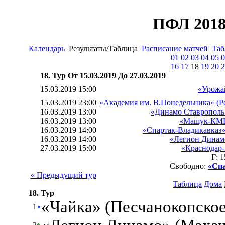
ПФЛ 2018
Календарь
Результаты/Таблица
Расписание матчей
Таб
01
02
03
04
05
0
16
17
18
19
20
2
18. Тур От 15.03.2019 До 27.03.2019
15.03.2019 15:00
«Урожа
15.03.2019 23:00
«Академия им. В.Понедельника» (Р
16.03.2019 13:00
«Динамо Ставрополь
16.03.2019 13:00
«Машук-КМВ
16.03.2019 14:00
«Спартак-Владикавказ»
16.03.2019 14:00
«Легион Динамо
27.03.2019 15:00
«Краснодар-
Г: 
Свободно:
«Спа
« Предыдущий тур
Таблица
Дома
18. Тур
«Чайка» (Песчанокопское
1