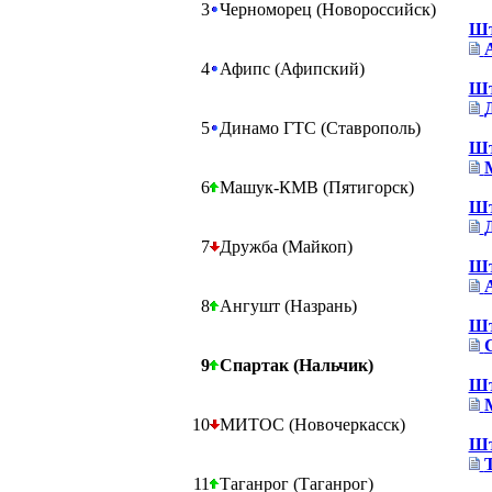
3
Черноморец (Новороссийск)
Шт
4
Афипс (Афипский)
Шт
5
Динамо ГТС (Ставрополь)
Шт
6
Машук-КМВ (Пятигорск)
Шт
7
Дружба (Майкоп)
Шт
8
Ангушт (Назрань)
Шт
9
Спартак (Нальчик)
Шт
10
МИТОС (Новочеркасск)
Шт
11
Таганрог (Таганрог)