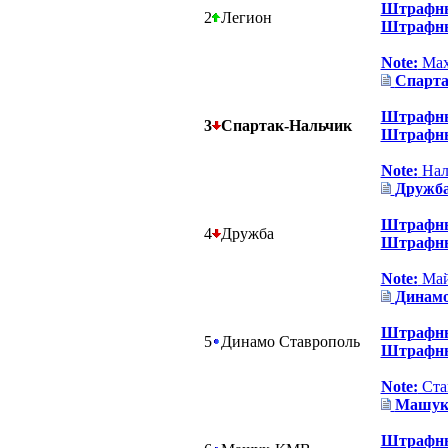
Штрафны
2
Легион
Штрафны
Note:
Мах
Спарта
Штрафны
3
Спартак-Нальчик
Штрафны
Note:
Нал
Дружб
Штрафны
4
Дружба
Штрафны
Note:
Май
Динамо
Штрафны
5
Динамо Ставрополь
Штрафны
Note:
Ста
Машу
Штрафны