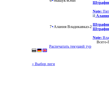
6
Машук-КМВ
Штрафны
Note:
Пят
Алания
Штрафны
7
Алания Владикавказ-2
Штрафны
Note:
Вла
Всего-Г
Распечатать текущий тур
« Выбор лиги