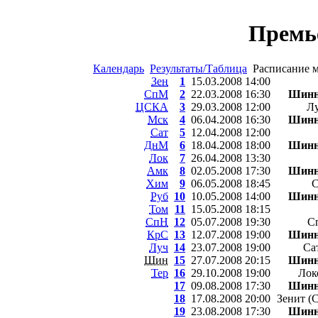
Премь
Календарь
Результаты/Таблица
Расписание 
Зен
1
15.03.2008 14:00
СпМ
2
22.03.2008 16:30
Шинн
ЦСКА
3
29.03.2008 12:00
Лу
Мск
4
06.04.2008 16:30
Шинн
Сат
5
12.04.2008 12:00
ДнМ
6
18.04.2008 18:00
Шинн
Лок
7
26.04.2008 13:30
Амк
8
02.05.2008 17:30
Шинн
Хим
9
06.05.2008 18:45
С
Руб
10
10.05.2008 14:00
Шинн
Том
11
15.05.2008 18:15
СпН
12
05.07.2008 19:30
С
КрС
13
12.07.2008 19:00
Шинн
Луч
14
23.07.2008 19:00
Са
Шин
15
27.07.2008 20:15
Шинн
Тер
16
29.10.2008 19:00
Лок
17
09.08.2008 17:30
Шинн
18
17.08.2008 20:00
Зенит (
19
23.08.2008 17:30
Шинн