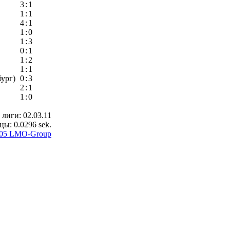
3
:
1
1
:
1
4
:
1
1
:
0
1
:
3
0
:
1
1
:
2
1
:
1
бург)
0
:
3
2
:
1
1
:
0
лиги: 02.03.11
ы: 0.0296 sek.
005 LMO-Group