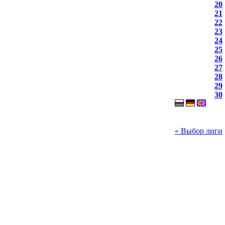
20
21
22
23
24
25
26
27
28
29
30
« Выбор лиги