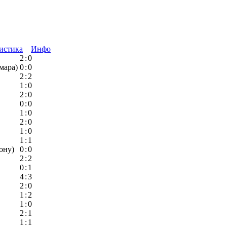
истика
Инфо
2
:
0
мара)
0
:
0
2
:
2
1
:
0
2
:
0
0
:
0
1
:
0
2
:
0
1
:
0
1
:
1
ону)
0
:
0
2
:
2
0
:
1
4
:
3
2
:
0
1
:
2
1
:
0
2
:
1
1
:
1