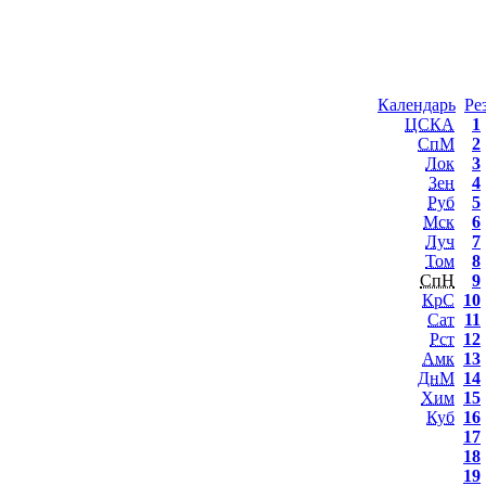
Календарь
Ре
ЦСКА
1
СпМ
2
Лок
3
Зен
4
Руб
5
Мск
6
Луч
7
Том
8
СпН
9
КрС
10
Сат
11
Рст
12
Амк
13
ДнМ
14
Хим
15
Куб
16
17
18
19