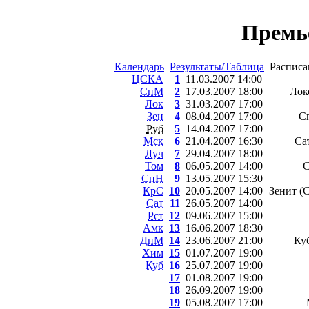
Премь
Календарь
Результаты/Таблица
Расписа
ЦСКА
1
11.03.2007 14:00
СпМ
2
17.03.2007 18:00
Лок
Лок
3
31.03.2007 17:00
Зен
4
08.04.2007 17:00
С
Руб
5
14.04.2007 17:00
Мск
6
21.04.2007 16:30
Са
Луч
7
29.04.2007 18:00
Том
8
06.05.2007 14:00
С
СпН
9
13.05.2007 15:30
КрС
10
20.05.2007 14:00
Зенит (
Сат
11
26.05.2007 14:00
Рст
12
09.06.2007 15:00
Амк
13
16.06.2007 18:30
ДнМ
14
23.06.2007 21:00
Ку
Хим
15
01.07.2007 19:00
Куб
16
25.07.2007 19:00
17
01.08.2007 19:00
18
26.09.2007 19:00
19
05.08.2007 17:00