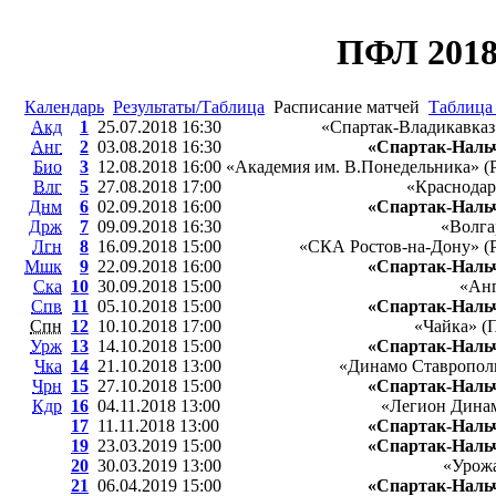
ПФЛ 2018
Календарь
Результаты/Таблица
Расписание матчей
Таблица 
Акд
1
25.07.2018 16:30
«Спартак-Владикавказ
Анг
2
03.08.2018 16:30
«Спартак-Наль
Био
3
12.08.2018 16:00
«Академия им. В.Понедельника» (
Влг
5
27.08.2018 17:00
«Краснодар
Днм
6
02.09.2018 16:00
«Спартак-Наль
Држ
7
09.09.2018 16:30
«Волга
Лгн
8
16.09.2018 15:00
«СКА Ростов-на-Дону» (Р
Мшк
9
22.09.2018 16:00
«Спартак-Наль
Ска
10
30.09.2018 15:00
«Анг
Спв
11
05.10.2018 15:00
«Спартак-Наль
Спн
12
10.10.2018 17:00
«Чайка» (
Урж
13
14.10.2018 15:00
«Спартак-Наль
Чка
14
21.10.2018 13:00
«Динамо Ставрополь
Чрн
15
27.10.2018 15:00
«Спартак-Наль
Кдр
16
04.11.2018 13:00
«Легион Динам
17
11.11.2018 13:00
«Спартак-Наль
19
23.03.2019 15:00
«Спартак-Наль
20
30.03.2019 13:00
«Урожа
21
06.04.2019 15:00
«Спартак-Наль