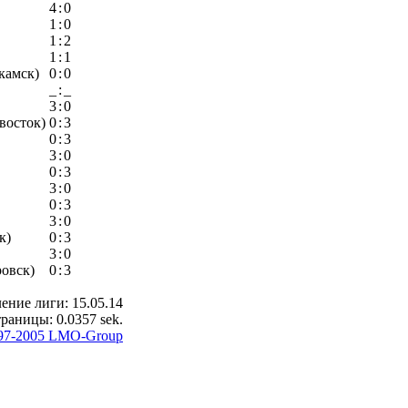
4
:
0
1
:
0
1
:
2
1
:
1
камск)
0
:
0
_
:
_
3
:
0
восток)
0
:
3
0
:
3
3
:
0
0
:
3
3
:
0
0
:
3
3
:
0
к)
0
:
3
3
:
0
овск)
0
:
3
ение лиги: 15.05.14
раницы: 0.0357 sek.
97-2005 LMO-Group