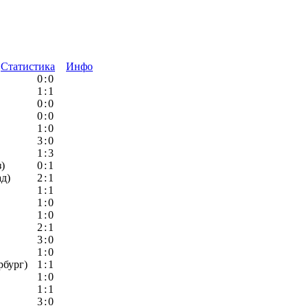
Статистика
Инфо
0
:
0
1
:
1
0
:
0
0
:
0
1
:
0
3
:
0
1
:
3
)
0
:
1
д)
2
:
1
1
:
1
1
:
0
1
:
0
2
:
1
3
:
0
1
:
0
рбург)
1
:
1
1
:
0
1
:
1
3
:
0