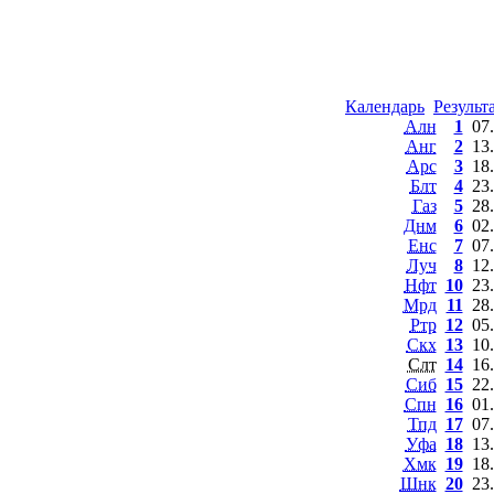
Календарь
Результ
Алн
1
07
Анг
2
13
Арс
3
18
Блт
4
23
Газ
5
28
Днм
6
02
Енс
7
07
Луч
8
12
Нфт
10
23
Мрд
11
28
Ртр
12
05
Скх
13
10
Слт
14
16
Сиб
15
22
Спн
16
01
Тпд
17
07
Уфа
18
13
Хмк
19
18
Шнк
20
23