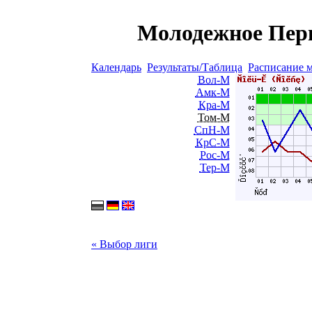
Молодежное Перв
Календарь
Результаты/Таблица
Расписание 
Вол-М
Амк-М
Кра-М
Том-М
СпН-М
КрС-М
Рос-М
Тер-М
« Выбор лиги