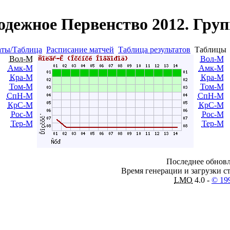
дежное Первенство 2012. Груп
аты/Таблица
Расписание матчей
Таблица результатов
Таблиц
Вол-М
Вол-М
Амк-М
Амк-М
Кра-М
Кра-М
Том-М
Том-М
СпН-М
СпН-М
КрС-М
КрС-М
Рос-М
Рос-М
Тер-М
Тер-М
Последнее обновл
Время генерации и загрузки ст
LMO
4.0 -
© 19