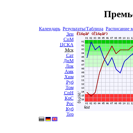
Премь
Календарь
Результаты/Таблица
Расписание 
Зен
СпМ
ЦСКА
Мск
Сат
ДнМ
Лок
Амк
Хим
Руб
Том
СпН
КрС
Рос
Куб
Тер