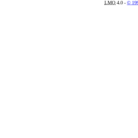
LMO
4.0 -
© 19