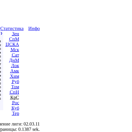
ы
Статистика
Инфо
Зен
СпМ
ЦСКА
Мск
Сат
ДнМ
Лок
Амк
Хим
Руб
Том
СпН
КрС
Рос
Куб
Тер
ение лиги: 02.03.11
раницы: 0.1387 sek.