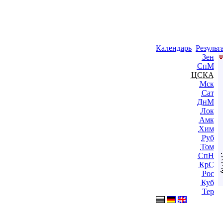
Календарь
Результ
Зен
СпМ
ЦСКА
Мск
Сат
ДнМ
Лок
Амк
Хим
Руб
Том
СпН
КрС
Рос
Куб
Тер