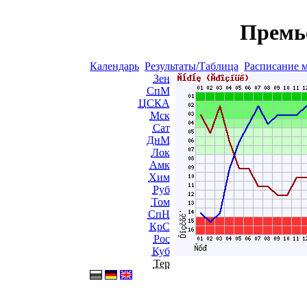
Премь
Календарь
Результаты/Таблица
Расписание 
Зен
СпМ
ЦСКА
Мск
Сат
ДнМ
Лок
Амк
Хим
Руб
Том
СпН
КрС
Рос
Куб
Тер