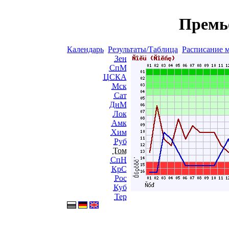
Премь
Календарь
Результаты/Таблица
Расписание 
Зен
СпМ
ЦСКА
Мск
Сат
ДнМ
Лок
Амк
Хим
Руб
Том
СпН
КрС
Рос
Куб
Тер