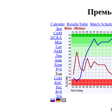
Премь
Calender
Results/Table
Match Schedu
Зен
СпМ
ЦСКА
Мск
Сат
ДнМ
Лок
Амк
Хим
Руб
Том
СпН
КрС
Рос
Куб
Тер
T