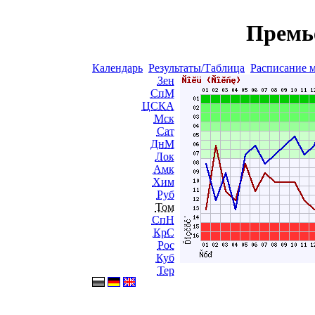
Премь
Календарь
Результаты/Таблица
Расписание 
Зен
СпМ
ЦСКА
Мск
Сат
ДнМ
Лок
Амк
Хим
Руб
Том
СпН
КрС
Рос
Куб
Тер