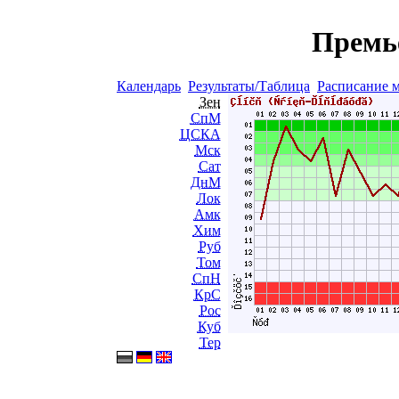
Премь
Календарь
Результаты/Таблица
Расписание 
Зен
СпМ
ЦСКА
Мск
Сат
ДнМ
Лок
Амк
Хим
Руб
Том
СпН
КрС
Рос
Куб
Тер