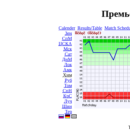
Премь
Calender
Results/Table
Match Schedu
Зен
СпМ
ЦСКА
Мск
Сат
ДнМ
Лок
Амк
Хим
Руб
Том
СпН
КрС
Луч
Шин
Тер
T