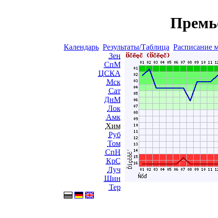
Премь
Календарь
Результаты/Таблица
Расписание 
Зен
СпМ
ЦСКА
Мск
Сат
ДнМ
Лок
Амк
Хим
Руб
Том
СпН
КрС
Луч
Шин
Тер